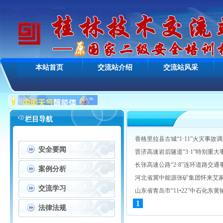
本站首页
交流站介绍
交流站风采
栏目导航
香格里拉县古城“1·11”火灾事故
安全要闻
晋济高速岩后隧道“3·1”特别重大
长张高速公路“2·8”连环道路交通
案例分析
河北省冀中能源张矿集团怀来艾家沟矿业
交流学习
山东省青岛市“11•22”中石化东黄输
1
法律法规